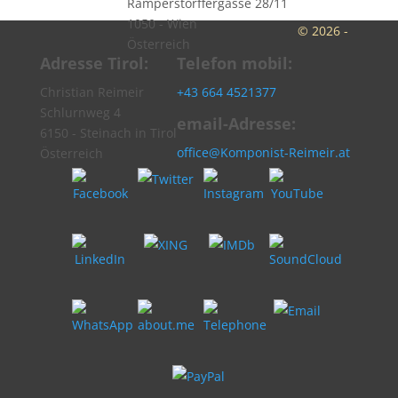
Ramperstorffergasse 28/11
1050 - Wien
© 2026 -
Österreich
Adresse Tirol:
Telefon mobil:
Christian Reimeir
+43 664 4521377
Schlurnweg 4
email-Adresse:
6150 - Steinach in Tirol
office@Komponist-Reimeir.at
Österreich