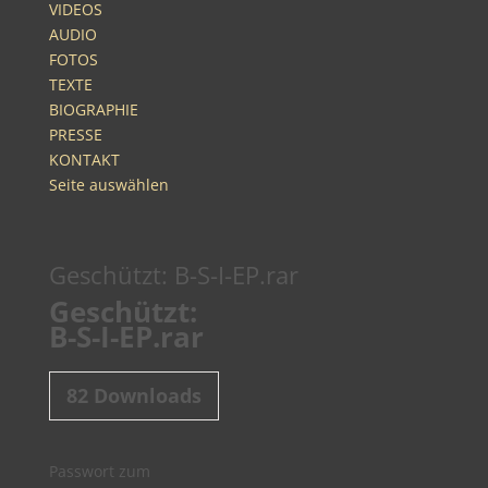
VIDEOS
AUDIO
FOTOS
TEXTE
BIOGRAPHIE
PRESSE
KONTAKT
Seite auswählen
Geschützt: B-S-I-EP.rar
Geschützt:
B-S-I-EP.rar
82
Downloads
Passwort zum